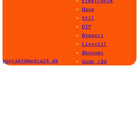
Elektronik
Have
Stil
DIY
Byggeri
Livsstil
Økonomi
kontakt@media24.dk
Gode råd