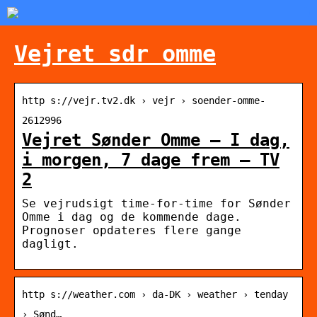
Vejret sdr omme
http s://vejr.tv2.dk › vejr › soender-omme-
2612996
Vejret Sønder Omme – I dag,
i morgen, 7 dage frem – TV
2
Se vejrudsigt time-for-time for Sønder
Omme i dag og de kommende dage.
Prognoser opdateres flere gange
dagligt.
http s://weather.com › da-DK › weather › tenday
› Sønd…