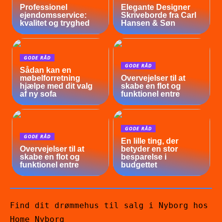
Professionel
Elegante Designer
ejendomsservice:
Skriveborde fra Carl
kvalitet og tryghed
Hansen & Søn
GODE RÅD
GODE RÅD
Sådan kan en
møbelforretning
Overvejelser til at
hjælpe med dit valg
skabe en flot og
af ny sofa
funktionel entre
GODE RÅD
GODE RÅD
En lille ting, der
Overvejelser til at
betyder en stor
skabe en flot og
besparelse i
funktionel entre
budgettet
Find dit drømmehus til salg i Nyborg hos
Home Nyborg