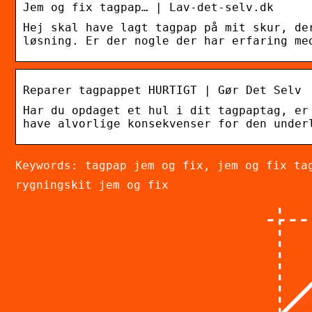
Jem og fix tagpap… | Lav-det-selv.dk
Hej skal have lagt tagpap på mit skur, de
løsning. Er der nogle der har erfaring me
Reparer tagpappet HURTIGT | Gør Det Selv
Har du opdaget et hul i dit tagpaptag, er
have alvorlige konsekvenser for den under
Keywords: tagpap jem og fix, jem og fix ta
rygningskit jem og fix