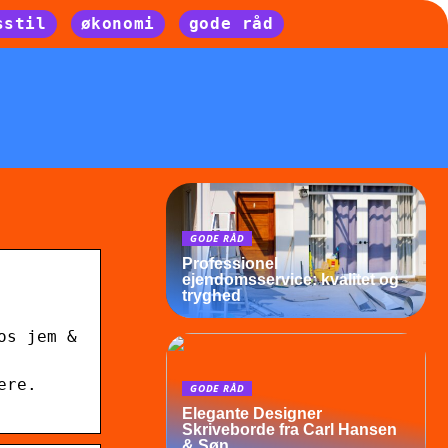
sstil
økonomi
gode råd
GODE RÅD
Professionel
ejendomsservice: kvalitet og
tryghed
os jem &
ere.
GODE RÅD
Elegante Designer
Skriveborde fra Carl Hansen
& Søn