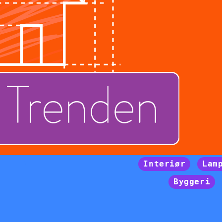
Interiør
Lam
Byggeri