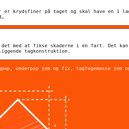
r er krydsfiner på taget og skal have en 1 la
d…
 det med at fikse skaderne i en fart. Det kan
liggende tagkonstruktion.
gpap, underpap jem og fix, tagfugemasse jem o