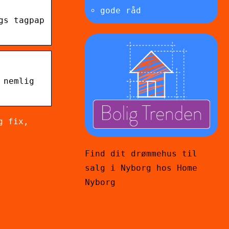
gode råd
gs tagpap
 nemlig
g fix,
Find dit drømmehus til
salg i Nyborg hos Home
Nyborg