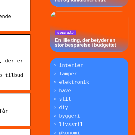
ende
GODE RÅD
En lille ting, der betyder en
stor besparelse i budgettet
, der er
interiør
lamper
p tilbud
elektronik
have
stil
diy
får
byggeri
livsstil
økonomi