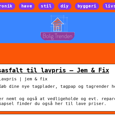
ronik
have
stil
diy
byggeri
liv
sasfalt til lavpris – Jem & Fix
lavpris | jem & fix
Køb dine nye tagplader, tagpap og tagrender h
er nemt og også at vedligeholde og evt. repar
kapsel finder du også her til lave priser.