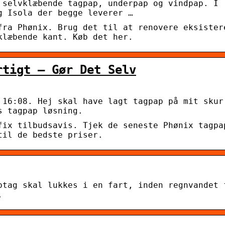
 selvklæbende tagpap, underpap og vindpap. I
g Isola der begge leverer …
fra Phønix. Brug det til at renovere eksister
klæbende kant. Køb det her.
rtigt – Gør Det Selv
 16:08. Hej skal have lagt tagpap på mit skur
s tagpap løsning.
fix tilbudsavis. Tjek de seneste Phønix tagpa
til de bedste priser.
ptag skal lukkes i en fart, inden regnvandet 
.