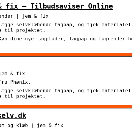
& fix – Tilbudsaviser Online
ender | jem & fix
lægge selvklæbende tagpap, og tjek materialel
e til projektet.
Køb dine nye tagplader, tagpap og tagrender h
jem & fix
fra Phønix.
lægge selvklæbende tagpap, og tjek materialel
e til projektet.
selv.dk
øm og klæb | jem & fix