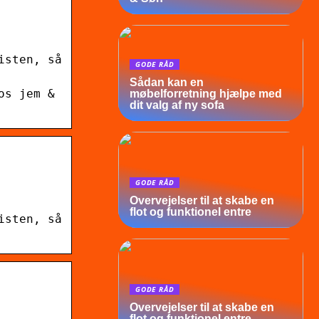
isten, så
GODE RÅD
Sådan kan en
os jem &
møbelforretning hjælpe med
dit valg af ny sofa
GODE RÅD
Overvejelser til at skabe en
flot og funktionel entre
isten, så
GODE RÅD
Overvejelser til at skabe en
flot og funktionel entre