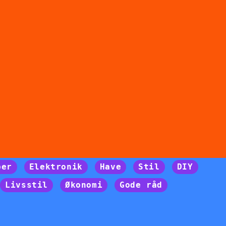
per
Elektronik
Have
Stil
DIY
Livsstil
Økonomi
Gode råd