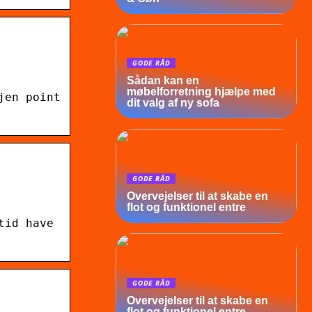
GODE RÅD
Sådan kan en
møbelforretning hjælpe med
jen point
dit valg af ny sofa
GODE RÅD
Overvejelser til at skabe en
flot og funktionel entre
tid have
GODE RÅD
Overvejelser til at skabe en
flot og funktionel entre