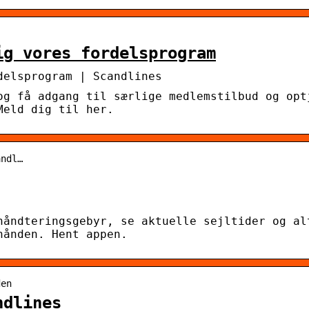
ig vores fordelsprogram
delsprogram | Scandlines
og få adgang til særlige medlemstilbud og opt
Meld dig til her.
andl…
håndteringsgebyr, se aktuelle sejltider og al
hånden. Hent appen.
den
ndlines