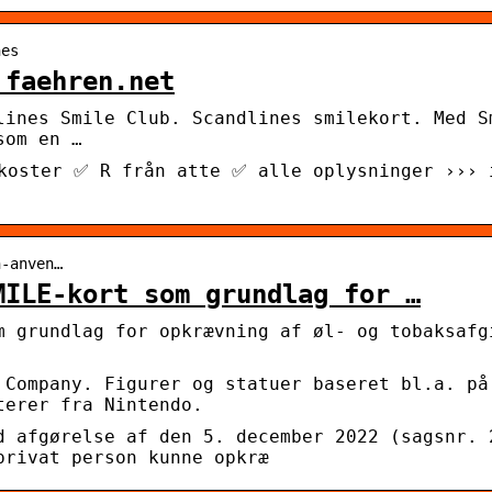
nes
 faehren.net
lines Smile Club. Scandlines smilekort. Med S
som en …
koster ✅ R från atte ✅ alle oplysninger ››› 
n-anven…
MILE-kort som grundlag for …
m grundlag for opkrævning af øl- og tobaksafg
 Company. Figurer og statuer baseret bl.a. på
terer fra Nintendo.
d afgørelse af den 5. december 2022 (sagsnr. 
privat person kunne opkræ