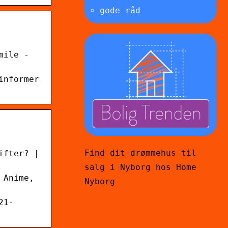
gode råd
mile -
informer
Find dit drømmehus til
ifter? |
salg i Nyborg hos Home
 Anime,
Nyborg
21-