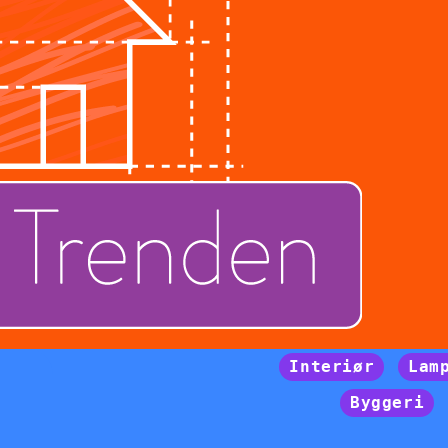
Interiør
Lam
Byggeri