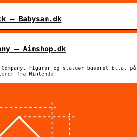
e
ck – Babysam.dk
any – Aimshop.dk
 Company. Figurer og statuer baseret bl.a. på
terer fra Nintendo.