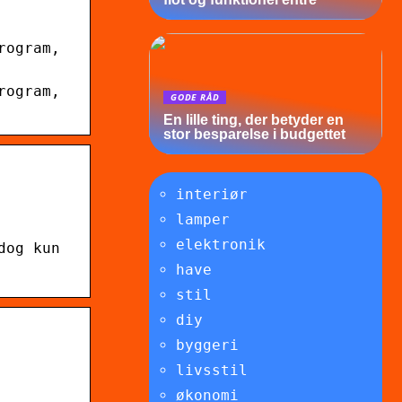
rogram,
rogram,
GODE RÅD
En lille ting, der betyder en
stor besparelse i budgettet
interiør
lamper
elektronik
dog kun
have
stil
diy
byggeri
livsstil
økonomi