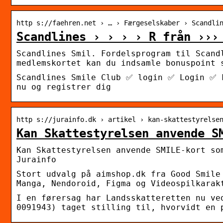
http s://faehren.net › … › Færgeselskaber › Scandli
Scandlines › › › › R från ›››
Scandlines Smil. Fordelsprogram til Scand
medlemskortet kan du indsamle bonuspoint 
Scandlines Smile Club ✅ login ✅ Login ✅ 
nu og registrer dig
http s://jurainfo.dk › artikel › kan-skattestyrelse
Kan Skattestyrelsen anvende S
Kan Skattestyrelsen anvende SMILE-kort so
Jurainfo
Stort udvalg på aimshop.dk fra Good Smile
Manga, Nendoroid, Figma og Videospilkarak
I en førersag har Landsskatteretten nu ve
0091943) taget stilling til, hvorvidt en 