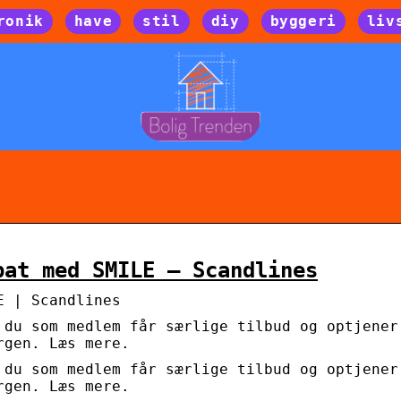
ronik
have
stil
diy
byggeri
liv
bat med SMILE – Scandlines
E | Scandlines
 du som medlem får særlige tilbud og optjener
rgen. Læs mere.
 du som medlem får særlige tilbud og optjener
rgen. Læs mere.