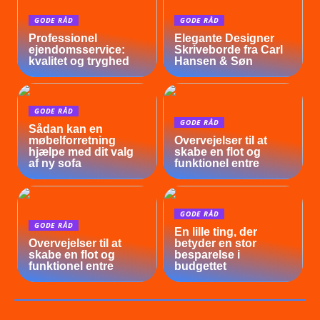
GODE RÅD
GODE RÅD
Professionel
Elegante Designer
ejendomsservice:
Skriveborde fra Carl
kvalitet og tryghed
Hansen & Søn
GODE RÅD
GODE RÅD
Sådan kan en
møbelforretning
Overvejelser til at
hjælpe med dit valg
skabe en flot og
af ny sofa
funktionel entre
GODE RÅD
GODE RÅD
En lille ting, der
Overvejelser til at
betyder en stor
skabe en flot og
besparelse i
funktionel entre
budgettet