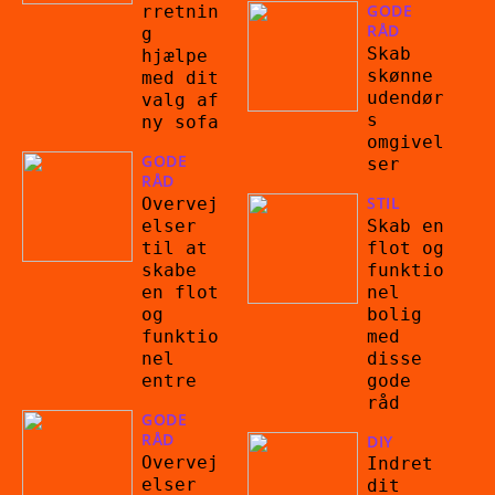
GODE
rretnin
RÅD
g
Skab
hjælpe
skønne
med dit
udendør
valg af
s
ny sofa
omgivel
GODE
ser
RÅD
STIL
Overvej
Skab en
elser
flot og
til at
funktio
skabe
nel
en flot
bolig
og
med
funktio
disse
nel
gode
entre
råd
GODE
RÅD
DIY
Overvej
Indret
elser
dit