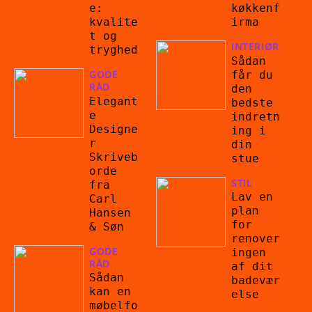
e:
køkkenf
kvalite
irma
t og
INTERIØR
tryghed
Sådan
GODE
får du
RÅD
den
Elegant
bedste
e
indretn
Designe
ing i
r
din
Skriveb
stue
orde
STIL
fra
Lav en
Carl
plan
Hansen
for
& Søn
renover
GODE
ingen
RÅD
af dit
Sådan
badevær
kan en
else
møbelfo