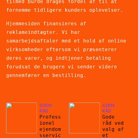
tilmed burde drages fordel af til at
fornemme tidligere kunders oplevelser.
Hjemmesiden finansieres af
reklameindtægter. Vi har
samarbejdsaftaler med et hold af online
virksomheder eftersom vi præsenterer
deres varer, og indtjener betaling
forudsat de brugere vi sender videre
gennemfører en bestilling.
GODE
GODE
RÅD
RÅD
Profess
Gode
ionel
råd ved
ejendom
valg af
sservic
et