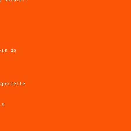
kun de
specielle
.9