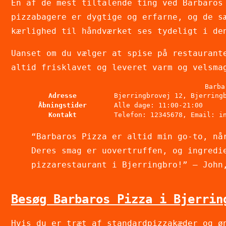
En af de mest tiltalende ting ved Barbaros
pizzabagere er dygtige og erfarne, og de s
kærlighed til håndværket ses tydeligt i de
Uanset om du vælger at spise på restaurant
altid frisklavet og leveret varm og velsma
Barba
Adresse
Bjerringbrovej 12, Bjerring
Åbningstider
Alle dage: 11:00-21:00
Kontakt
Telefon: 12345678, Email: i
“Barbaros Pizza er altid min go-to, nå
Deres smag er uovertruffen, og ingredi
pizzarestaurant i Bjerringbro!” – John
Besøg Barbaros Pizza i Bjerrin
Hvis du er træt af standardpizzakæder og ø