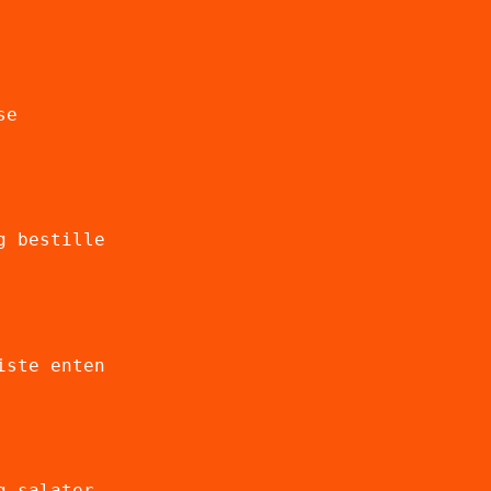
se
g bestille
iste enten
g salater.