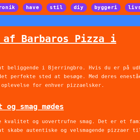
ronik
have
stil
diy
byggeri
liv
 af Barbaros Pizza i
nt beliggende i Bjerringbro. Hvis du er på ud
det perfekte sted at besøge. Med deres enestå
 oplevelse for enhver pizzaelsker.
t og smag mødes
e kvalitet og uovertrufne smag. Det er et fam
at skabe autentiske og velsmagende pizzaer ti