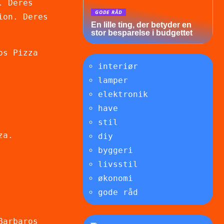
. Deres
GODE RÅD
ion. Deres
En lille ting, der betyder en
stor besparelse i budgettet
os Pizza
interiør
lamper
elektronik
have
stil
za.
diy
byggeri
livsstil
økonomi
gode råd
Barbaros