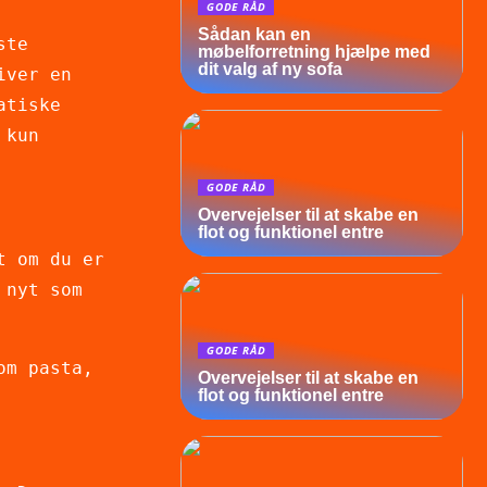
GODE RÅD
Sådan kan en
ste
møbelforretning hjælpe med
dit valg af ny sofa
iver en
atiske
 kun
GODE RÅD
Overvejelser til at skabe en
flot og funktionel entre
t om du er
 nyt som
GODE RÅD
om pasta,
Overvejelser til at skabe en
flot og funktionel entre