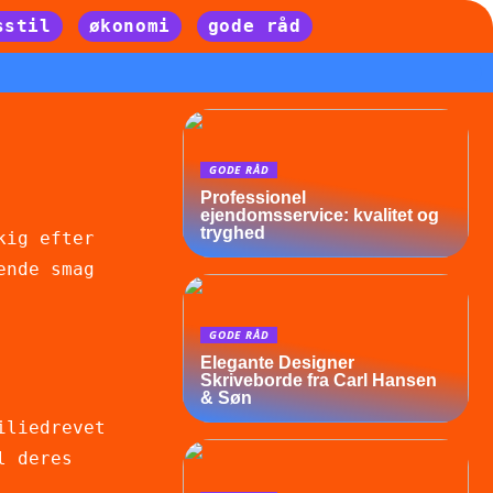
sstil
økonomi
gode råd
GODE RÅD
Professionel
ejendomsservice: kvalitet og
tryghed
kig efter
ende smag
GODE RÅD
Elegante Designer
Skriveborde fra Carl Hansen
& Søn
iliedrevet
l deres