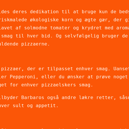
ldes deres dedikation til at bruge kun de bed
riskmalede økologiske korn og ægte gær, der g
lavet af solmodne tomater og krydret med arom
 smag til hver bid. Og selvfølgelig bruger de
uldende pizzaerne.
 pizzaer, der er tilpasset enhver smag. Uanse
ler Pepperoni, eller du ønsker at prøve noget
get for enhver pizzaelskers smag.
ilbyder Barbaros også andre lækre retter, sås
hver sult og appetit.