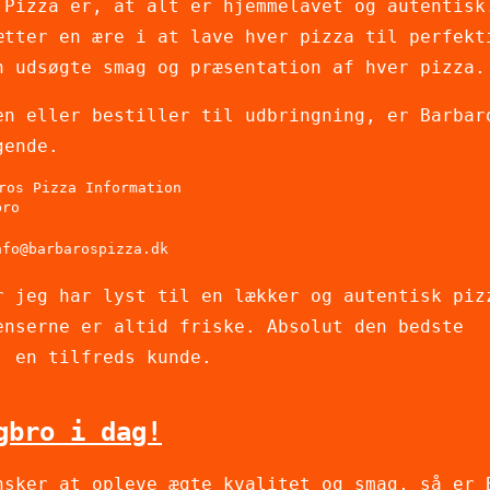
 Pizza er, at alt er hjemmelavet og autentisk
ætter en ære i at lave hver pizza til perfekt
n udsøgte smag og præsentation af hver pizza.
en eller bestiller til udbringning, er Barbar
gende.
ros Pizza Information
bro
nfo@barbarospizza.dk
r jeg har lyst til en lækker og autentisk piz
enserne er altid friske. Absolut den bedste
, en tilfreds kunde.
gbro i dag!
nsker at opleve ægte kvalitet og smag, så er 