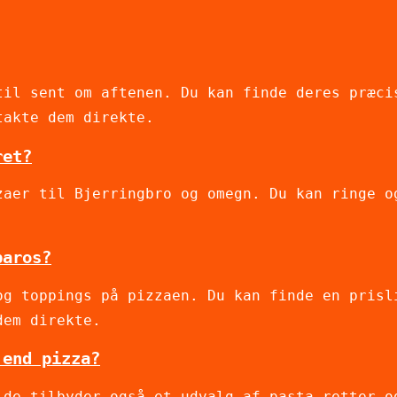
til sent om aftenen. Du kan finde deres præci
takte dem direkte.
ret?
zaer til Bjerringbro og omegn. Du kan ringe o
baros?
og toppings på pizzaen. Du kan finde en prisl
dem direkte.
 end pizza?
 de tilbyder også et udvalg af pasta-retter o