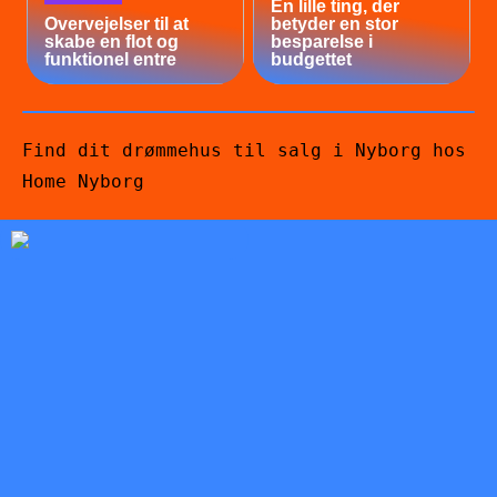
En lille ting, der
Overvejelser til at
betyder en stor
skabe en flot og
besparelse i
funktionel entre
budgettet
Find dit drømmehus til salg i Nyborg hos
Home Nyborg