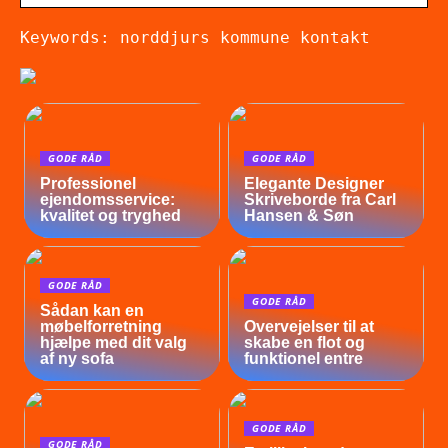
Keywords: norddjurs kommune kontakt
GODE RÅD
GODE RÅD
Professionel
Elegante Designer
ejendomsservice:
Skriveborde fra Carl
kvalitet og tryghed
Hansen & Søn
GODE RÅD
GODE RÅD
Sådan kan en
møbelforretning
Overvejelser til at
hjælpe med dit valg
skabe en flot og
af ny sofa
funktionel entre
GODE RÅD
GODE RÅD