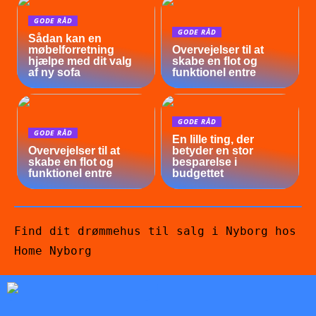
GODE RÅD
GODE RÅD
Sådan kan en
møbelforretning
Overvejelser til at
hjælpe med dit valg
skabe en flot og
af ny sofa
funktionel entre
GODE RÅD
GODE RÅD
En lille ting, der
Overvejelser til at
betyder en stor
skabe en flot og
besparelse i
funktionel entre
budgettet
Find dit drømmehus til salg i Nyborg hos
Home Nyborg