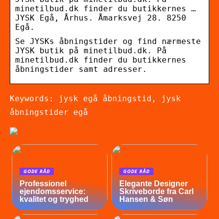
minetilbud.dk finder du butikkernes …
JYSK Egå, Århus. Åmarksvej 28. 8250
Egå.
Se JYSKs åbningstider og find nærmeste
JYSK butik på minetilbud.dk. På
minetilbud.dk finder du butikkernes
åbningstider samt adresser.
Keywords: jysk egå åbningstid, jysk
åbningstider egå
GODE RÅD
GODE RÅD
Professionel
Elegante Designer
ejendomsservice:
Skriveborde fra Carl
kvalitet og tryghed
Hansen & Søn