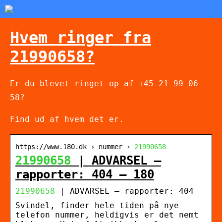
Hvem ringer fra
21990658?
Er du blevet ringet op af +45 21 99 06
58?
Find ud af hvem det er.
https://www.180.dk › nummer ›
21990658
21990658
| ADVARSEL –
rapporter: 404 – 180
21990658
| ADVARSEL – rapporter: 404
Svindel, finder hele tiden på nye
telefon nummer, heldigvis er det nemt