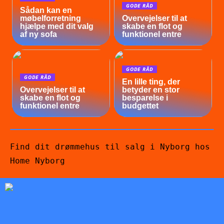
GODE RÅD
Sådan kan en
møbelforretning
Overvejelser til at
hjælpe med dit valg
skabe en flot og
af ny sofa
funktionel entre
GODE RÅD
GODE RÅD
En lille ting, der
Overvejelser til at
betyder en stor
skabe en flot og
besparelse i
funktionel entre
budgettet
Find dit drømmehus til salg i Nyborg hos
Home Nyborg