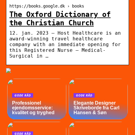
https://books.google.dk › books
The Oxford Dictionary of
the Christian Church
12. jan. 2023 — Host Healthcare is an
award-winning travel healthcare
company with an immediate opening for
this Registered Nurse – Medical-
Surgical in …
GODE RÅD
GODE RÅD
Professionel
Elegante Designer
ejendomsservice:
Skriveborde fra Carl
kvalitet og tryghed
Hansen & Søn
GODE RÅD