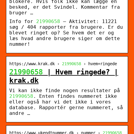
blokere. Hvis folk ikke kan lægge en
besked, er det Svindel. Kommentar fra
bruger …
Info for
21990658
– Aktivitet: 11221
søg / 404 rapporter fra brugere. Er du
blevet ringet op? Se hvem det er og
læs hvad andre brugere siger om dette
nummer!
https://www.krak.dk ›
21990658
› hvem+ringede
21990658
| Hvem ringede? |
krak.dk
Vi kan ikke finde nogen resultater på
21990658
. Enten findes nummeret ikke
eller også har vi det ikke i vores
database. Rapportér gerne nummeret, så
andre …
https://www.ukendtnummer.dk › nummer ›
21990658