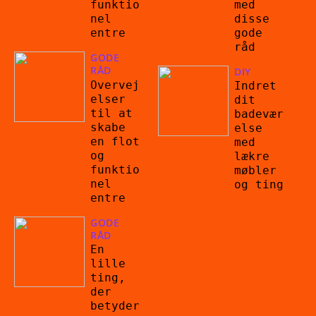
med
funktio
disse
nel
gode
entre
råd
GODE
RÅD
DIY
Overvej
Indret
elser
dit
til at
badevær
skabe
else
en flot
med
og
lækre
funktio
møbler
nel
og ting
entre
GODE
RÅD
En
lille
ting,
der
betyder