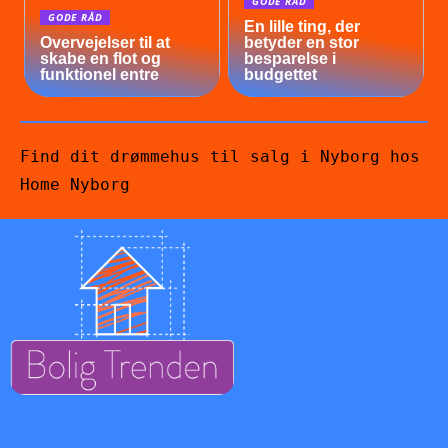
GODE RÅD
GODE RÅD
En lille ting, der
Overvejelser til at
betyder en stor
skabe en flot og
besparelse i
funktionel entre
budgettet
Find dit drømmehus til salg i Nyborg hos
Home Nyborg