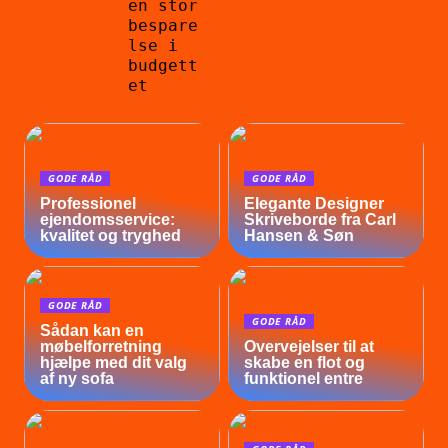
en stor
bespare
lse i
budgett
et
GODE RÅD
GODE RÅD
Professionel
Elegante Designer
ejendomsservice:
Skriveborde fra Carl
kvalitet og tryghed
Hansen & Søn
GODE RÅD
GODE RÅD
Sådan kan en
møbelforretning
Overvejelser til at
hjælpe med dit valg
skabe en flot og
af ny sofa
funktionel entre