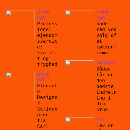
GODE
GODE
RÅD
RÅD
Profess
Gode
ionel
råd ved
ejendom
valg af
sservic
et
e:
køkkenf
kvalite
irma
t og
INTERIØR
tryghed
Sådan
GODE
får du
RÅD
den
Elegant
bedste
e
indretn
Designe
ing i
r
din
Skriveb
stue
orde
STIL
fra
Lav en
Carl