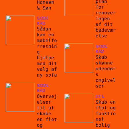
plan
Hansen
for
& Søn
renover
GODE
ingen
RÅD
af dit
Sådan
badevær
kan en
else
møbelfo
GODE
rretnin
RÅD
g
Skab
hjælpe
skønne
med dit
udendør
valg af
s
ny sofa
omgivel
GODE
ser
RÅD
STIL
Overvej
Skab en
elser
flot og
til at
funktio
skabe
nel
en flot
bolig
og