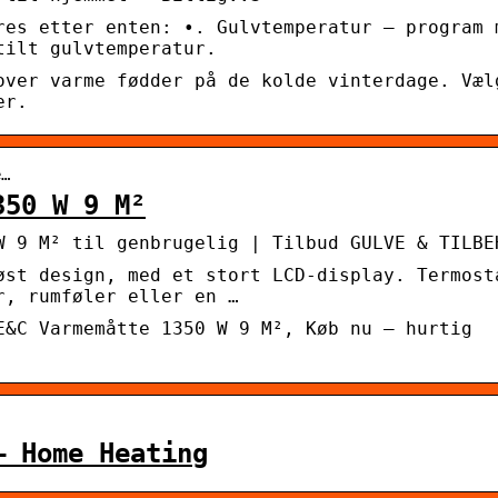
res etter enten: •. Gulvtemperatur – program 
tilt gulvtemperatur.
over varme fødder på de kolde vinterdage. Væl
er.
e…
350 W 9 M²
W 9 M² til genbrugelig | Tilbud GULVE & TILBE
øst design, med et stort LCD-display. Termost
r, rumføler eller en …
E&C Varmemåtte 1350 W 9 M², Køb nu – hurtig
– Home Heating