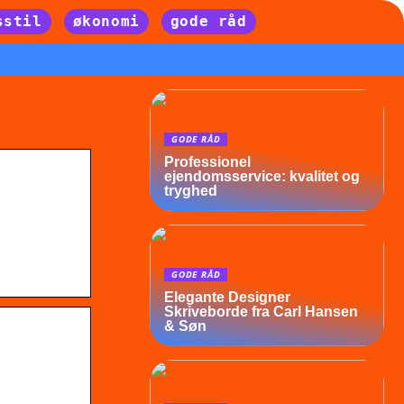
sstil
økonomi
gode råd
GODE RÅD
Professionel
ejendomsservice: kvalitet og
tryghed
GODE RÅD
Elegante Designer
Skriveborde fra Carl Hansen
& Søn