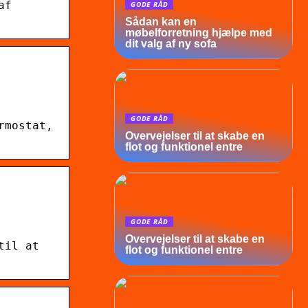
af
GODE RÅD
Sådan kan en
møbelforretning hjælpe med
dit valg af ny sofa
GODE RÅD
rmostat,
Overvejelser til at skabe en
flot og funktionel entre
GODE RÅD
Overvejelser til at skabe en
til at
flot og funktionel entre