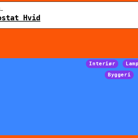
d…
ostat Hvid
Interiør
Lam
Byggeri