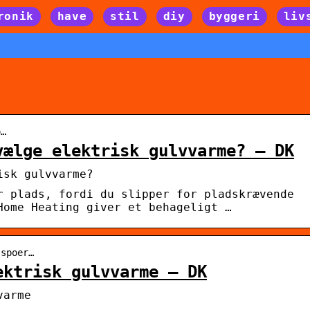
ronik
have
stil
diy
byggeri
liv
o…
vælge elektrisk gulvvarme? – DK
isk gulvvarme?
r plads, fordi du slipper for pladskrævende
Home Heating giver et behageligt …
-spoer…
ektrisk gulvvarme – DK
varme