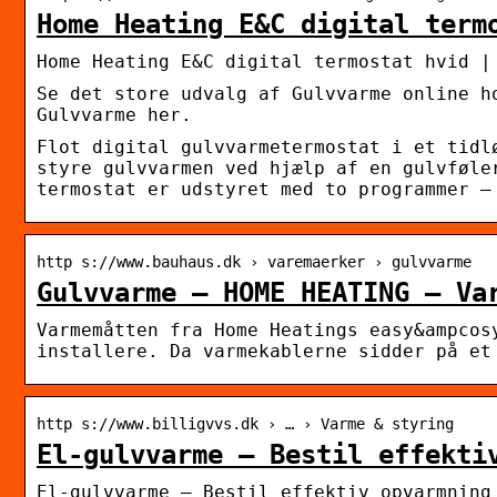
Home Heating E&C digital term
Home Heating E&C digital termostat hvid |
Se det store udvalg af Gulvvarme online h
Gulvvarme her.
Flot digital gulvvarmetermostat i et tidl
styre gulvvarmen ved hjælp af en gulvføle
termostat er udstyret med to programmer –
http s://www.bauhaus.dk › varemaerker › gulvvarme
Gulvvarme – HOME HEATING – Va
Varmemåtten fra Home Heatings easy&ampcos
installere. Da varmekablerne sidder på et
http s://www.billigvvs.dk › … › Varme & styring
El-gulvvarme – Bestil effekti
El-gulvvarme – Bestil effektiv opvarmning