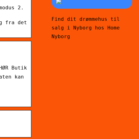
modus 2.
Find dit drømmehus til
g fra det
salg i Nyborg hos Home
Nyborg
HØR Butik
aten kan