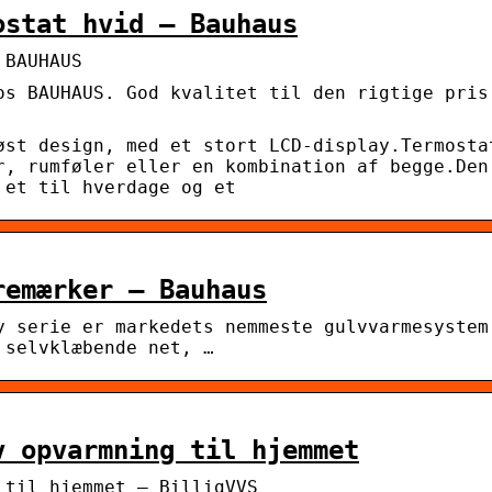
ostat hvid – Bauhaus
 BAUHAUS
os BAUHAUS. God kvalitet til den rigtige pris
øst design, med et stort LCD-display.Termosta
r, rumføler eller en kombination af begge.Den
 et til hverdage og et
remærker – Bauhaus
y serie er markedets nemmeste gulvvarmesystem
 selvklæbende net, …
v opvarmning til hjemmet
 til hjemmet – BilligVVS