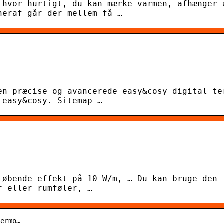
 hvor hurtigt, du kan mærke varmen, afhænger 
heraf går der mellem få …
en præcise og avancerede easy&cosy digital te
 easy&cosy. Sitemap …
løbende effekt på 10 W/m, … Du kan bruge den 
r eller rumføler, …
termo…