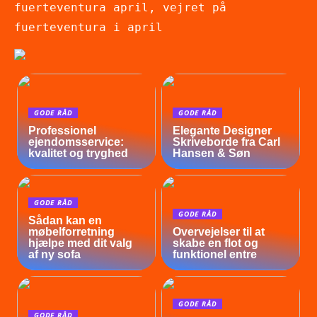
fuerteventura april, vejret på
fuerteventura i april
GODE RÅD
GODE RÅD
Professionel
Elegante Designer
ejendomsservice:
Skriveborde fra Carl
kvalitet og tryghed
Hansen & Søn
GODE RÅD
GODE RÅD
Sådan kan en
møbelforretning
Overvejelser til at
hjælpe med dit valg
skabe en flot og
af ny sofa
funktionel entre
GODE RÅD
GODE RÅD