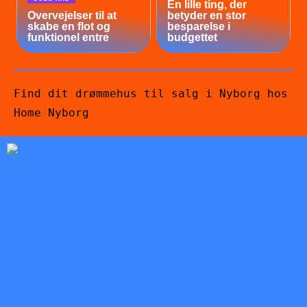
En lille ting, der
Overvejelser til at
betyder en stor
skabe en flot og
besparelse i
funktionel entre
budgettet
Find dit drømmehus til salg i Nyborg hos
Home Nyborg