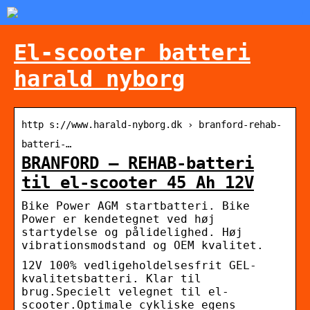
El-scooter batteri
harald nyborg
http s://www.harald-nyborg.dk › branford-rehab-
batteri-…
BRANFORD – REHAB-batteri
til el-scooter 45 Ah 12V
Bike Power AGM startbatteri. Bike
Power er kendetegnet ved høj
startydelse og pålidelighed. Høj
vibrationsmodstand og OEM kvalitet.
12V 100% vedligeholdelsesfrit GEL-
kvalitetsbatteri. Klar til
brug.Specielt velegnet til el-
scooter.Optimale cykliske egens