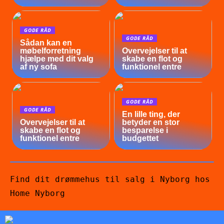
GODE RÅD
GODE RÅD
Sådan kan en
møbelforretning
Overvejelser til at
hjælpe med dit valg
skabe en flot og
af ny sofa
funktionel entre
GODE RÅD
GODE RÅD
En lille ting, der
Overvejelser til at
betyder en stor
skabe en flot og
besparelse i
funktionel entre
budgettet
Find dit drømmehus til salg i Nyborg hos
Home Nyborg