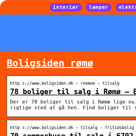
interiør
lamper
elekt
Boligsiden rømø
http s://www.boligsiden.dk › roemoe › tilsalg
78 boliger til salg i Rømø – 
Der er 78 boliger til salg i Rømø lige nu
rigtige sted at gå hen. Find boliger til 
http s://www.boligsiden.dk › tilsalg › fritidsbolig
70 sommerhuse til salg i 6792