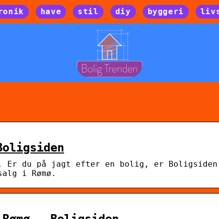
ronik
have
stil
diy
byggeri
liv
Boligsiden
. Er du på jagt efter en bolig, er Boligsiden
salg i Rømø.
 Rømø – Boligsiden