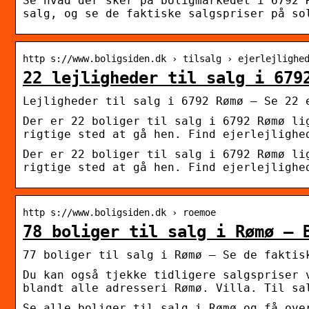
Se hvad der sker på boligmarkedet i 6792 
salg, og se de faktiske salgspriser på so
http s://www.boligsiden.dk › tilsalg › ejerlejlighe
22 lejligheder til salg i 679
Lejligheder til salg i 6792 Rømø – Se 22 
Der er 22 boliger til salg i 6792 Rømø li
rigtige sted at gå hen. Find ejerlejlighe
Der er 22 boliger til salg i 6792 Rømø li
rigtige sted at gå hen. Find ejerlejlighe
http s://www.boligsiden.dk › roemoe
78 boliger til salg i Rømø – 
77 boliger til salg i Rømø – Se de faktis
Du kan også tjekke tidligere salgspriser 
blandt alle adresseri Rømø. Villa. Til sa
Se alle boliger til salg i Rømø og få ove