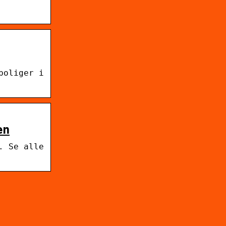
boliger i
en
. Se alle