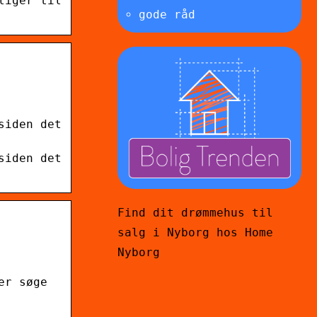
liger til
gode råd
siden det
siden det
Find dit drømmehus til
salg i Nyborg hos Home
Nyborg
er søge