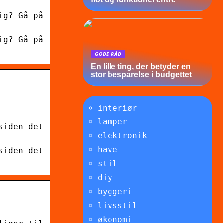
ig? Gå på
ig? Gå på
GODE RÅD
En lille ting, der betyder en
stor besparelse i budgettet
interiør
lamper
siden det
elektronik
have
siden det
stil
diy
byggeri
livsstil
økonomi