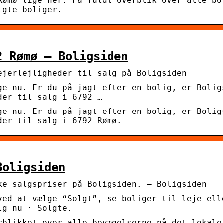
Rømø lige her. Få fuldt overblik over alle bo
lgte boliger.
d
2 Rømø – Boligsiden
ejerlejligheder til salg på Boligsiden
ge nu. Er du på jagt efter en bolig, er Bolig
der til salg i 6792 …
ge nu. Er du på jagt efter en bolig, er Bolig
der til salg i 6792 Rømø.
Boligsiden
ke salgspriser på Boligsiden. – Boligsiden
ved at vælge “Solgt”, se boliger til leje ell
lg nu · Solgte.
rblikket over alle bevægelserne på det lokale