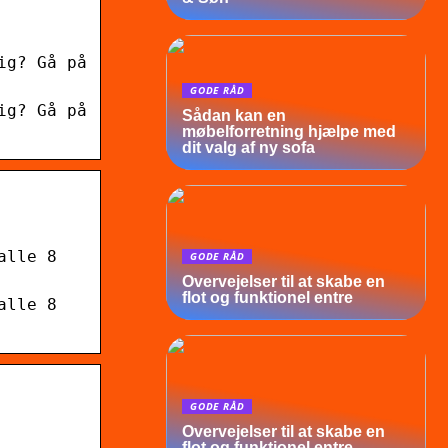
ig? Gå på
GODE RÅD
ig? Gå på
Sådan kan en
møbelforretning hjælpe med
dit valg af ny sofa
alle 8
GODE RÅD
Overvejelser til at skabe en
flot og funktionel entre
alle 8
GODE RÅD
Overvejelser til at skabe en
flot og funktionel entre